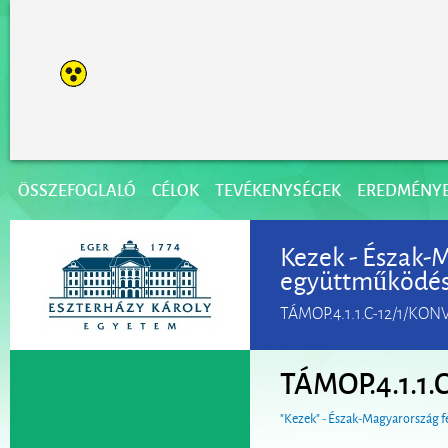
ÖSSZEFOGLALÓ
CÉLOK
TEVÉKENYSÉGEK
EREDMÉNY
Kezek - Észak-
együttműködé
TÁMOP.4.1.1.C-12/1/KON
TÁMOP.4.1.1.
"Kezek" - Észak-Magyarország f