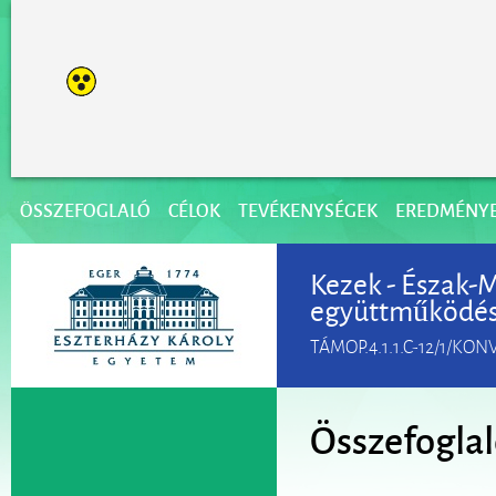
ÖSSZEFOGLALÓ
CÉLOK
TEVÉKENYSÉGEK
EREDMÉNY
Kezek - Észak-
együttműködé
TÁMOP.4.1.1.C-12/1/KON
Összefogla