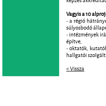
Vagyis a 10 alpro
- a régió hátrán
súlyosbodó állapo
- intézmények irá
építve,
- oktatók, kutató
hallgatói szolgál
< Vissza