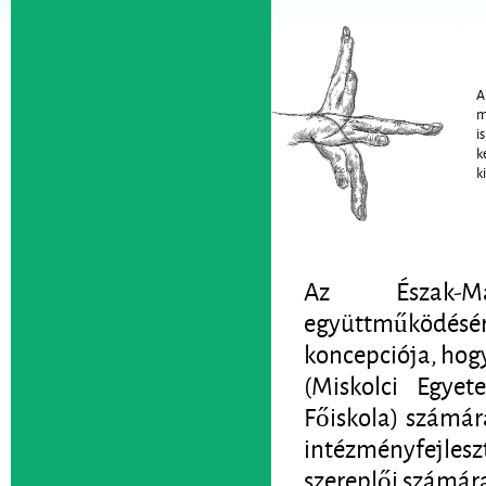
A
m
i
k
k
Az Észak-Mag
együttműködés
koncepciója, hogy
(Miskolci Egyet
Főiskola) számár
intézményfejleszt
szereplői számár