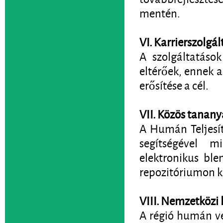
mentén.
VI. Karrierszolgál
A szolgáltatáso
eltérőek, ennek a
erősítése a cél.
VII. Közös tanany
A Humán Teljesí
segítségével 
elektronikus ble
repozitóriumon k
VIII. Nemzetközi 
A régió humán ve