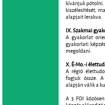
kívánjuk pótolni.
kiszélesítését, m
alapjait lerakva.
IX. Szakmai gyako
A gyakorlat orie
gyakorlati képzé
megoldani.
X. É-Mo.-i élettu
A régió élettudo
fogjuk össze. A
alapján válik a k
A 3 FOI közösen
képzés akkreditáci