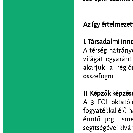
Az így értelmezet
I. Társadalmi inn
A térség hátrány
világát egyaránt 
akarjuk a régió
összefogni.
II. Képzők képzés
A 3 FOI oktatói
fogyatékkal élő h
érintő jogi isme
segítségével kívá