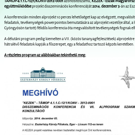
TÁMOP-4.1.1.C-12/1/KONV-2012-0001
azonosítószámú,
KEZEK - Észak-Magyarorszá
együttműködése
projekt disszeminációs konferenciáját
2014. december 3
-án az Es
A konferencián minden alprojekt 10 perces lehetőséget kap az elvégzett, megvalósít
feladatok, tevékenységek powerpointos bemutatására az alprojekt vezetője által, a 
Gyöngyösön tartott) félidős konferencia óta megvalósított tevékenységek fognak el
A délutáni program pedig kiemelten a VII. (közös tananyagfejlesztések) alprojektre
hátralévő feladatok kapják a főszerepet, egy a feladathoz tartozó képzés keretében.
A részletes program az alábbiakban tekinthető meg: