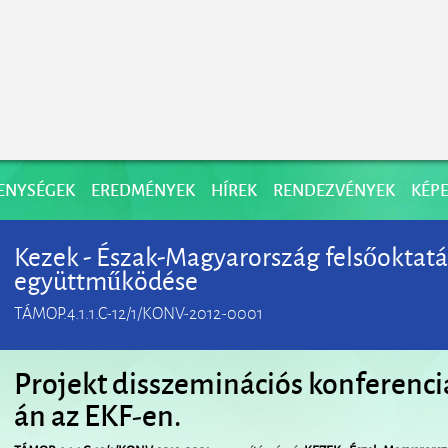
ENYSÉGEK
EREDMÉNYEK
HÍREK
RENDEZVÉNYEK
KÉPE
Kezek - Észak-Magyarország felsőoktatá
együttműködése
TÁMOP.4.1.1.C-12/1/KONV-2012-0001
Projekt disszeminációs konferenci
án az EKF-en.