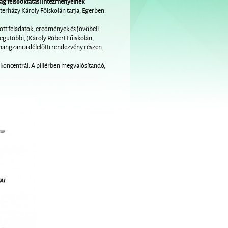
g felsőoktatási intézményeinek
zterházy Károly Főiskolán tarja, Egerben.
ott feladatok, eredmények és jövőbeli
legutóbbi, (Károly Róbert Főiskolán,
hangzani a délelőtti rendezvény részen.
 koncentrál. A pillérben megvalósítandó,