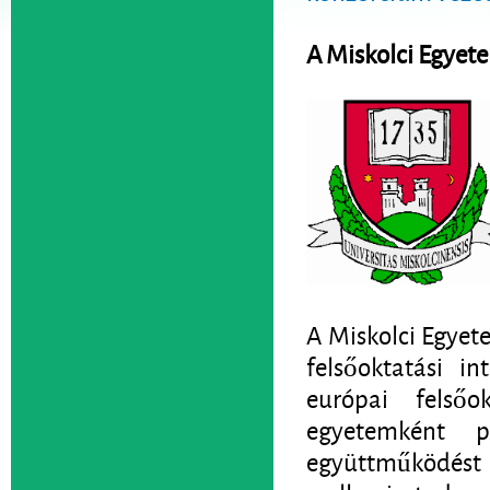
A Miskolci Egye
A Miskolci Egyet
felsőoktatási i
európai felsőo
egyetemként p
együttműködést a