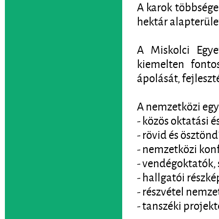
A karok többsége 
hektár alapterül
A Miskolci Egye
kiemelten fontos
ápolását, fejleszt
A nemzetközi egy
- közös oktatási é
- rövid és ösztö
- nemzetközi kon
- vendégoktatók, 
- hallgatói részk
- részvétel nemz
- tanszéki projek