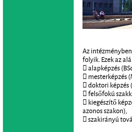
Az intézményben 
folyik. Ezek az al
 alapképzés (BS
 mesterképzés 
 doktori képzés 
 felsőfokú szakk
 kiegészítő képz
azonos szakon),
 szakirányú tov