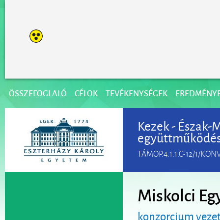
ÖSSZEFOGLALÓ
CÉLOK
TEVÉKENYSÉGEK
EREDMÉNY
Kezek - Észak-
együttműködé
TÁMOP.4.1.1.C-12/1/KON
Miskolci E
konzorcium veze