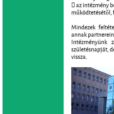
 az intézmény b
működtetésétől, f
Mindezek feltéte
annak partnerein
Intézményünk 2
születésnapját, d
vissza.