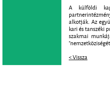
A külföldi kap
partnerintézmén
alkotják. Az egy
kari és tanszéki 
szakmai munkájá
"nemzetköziségét
< Vissza