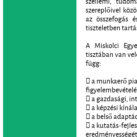
szellemi, tudo
szereplőivel köz
az összefogás é
tiszteletben tart
A Miskolci Egye
tisztában van ve
függ:
 a munkaerő pia
figyelembevételé
 a gazdasági, in
 a képzési kínál
 a belső adaptác
 a kutatás-fejle
eredményességét